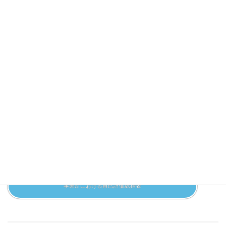
児童発達支援
事業所における自己評価結果
保護者等からの事業所評価の集計結果
事業所における自己評価総括表
放課後等デイサービス
事業所における自己評価結果
保護者等からの事業所評価の集計結果
事業所における自己評価総括表