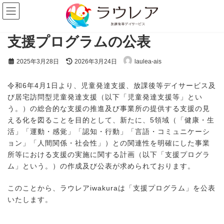
コ
ナ
ン
ビ
テ
ゲ
ン
ー
支援プログラムの公表
ツ
シ
へ
ョ
ス
ン
最
2025年3月28日
2026年3月24日
laulea-ais
キ
に
終
ッ
移
更
プ
動
新
令和6年4月1日より、児童発達支援、放課後等デイサービス及
日
び居宅訪問型児童発達支援（以下「児童発達支援等」とい
時
う。）の総合的な支援の推進及び事業所の提供する支援の見
:
える化を図ることを目的として、新たに、5領域（「健康・生
活」「運動・感覚」「認知・行動」「言語・コミュニケーシ
ョン」「人間関係・社会性」）との関連性を明確にした事業
所等における支援の実施に関する計画（以下「支援プログラ
ム」という。）の作成及び公表が求められております。
このことから、ラウレアiwakuraは「支援プログラム」を公表
いたします。