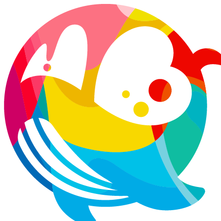
コ
ナ
ン
ビ
テ
ゲ
ン
ー
ツ
シ
へ
ョ
ス
ン
キ
に
ッ
移
プ
動