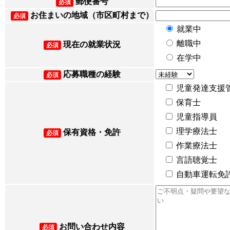
郵便番号
必須
お住まいの地域（市区町村まで）
必須
就業中
離職中
現在の就業状況
必須
在学中
応募職種の経験
必須
児童発達支援
保育士
児童指導員
理学療法士
保有資格・免許
必須
作業療法士
言語聴覚士
自動車運転免
お問い合わせ内容
必須