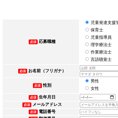
児童発達支援
保育士
児童指導員
応募職種
必須
理学療法士
作業療法士
言語聴覚士
お名前（フリガナ）
必須
男性
性別
必須
女性
生年月日
必須
メールアドレス
必須
電話番号
必須