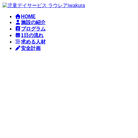
コ
ナ
ン
ビ
HOME
テ
ゲ
施設の紹介
ン
ー
プログラム
ツ
シ
1日の流れ
へ
ョ
求める人材
ス
ン
安全計画
キ
に
ッ
移
プ
動